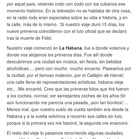
por aquel país, viviendo codo con codo con los cubanos ese
momento histórico. En la televisión no se hablaba de otra cosa,
en la radio todo eran especiales sobre su vida e historia, y en
la calle, más de lo mismo. Si nuestro viaje duró 15 días, los
nueve primeros coincidieron con el luto oficial que se declaró
tras la muerte de Fidel.
Nuestro viaje comenzó en
La Habana
, fue a donde volamos y
donde nos alojamos los primeros días. Fue allí donde
descubrimos una ciudad sin música, sin fiesta, sin bebidas
alcohólicas…. pero con mucho mucho encanto. Paseamos por
la ciudad, por el famoso malecón, por el
Callejón de Hamel
,
una calle llena de representaciones artísticas, habana vieja
etc… Me encantó. Creo que las primeras fotos que tiré fueron
a los coches, normal, ver semejantes coches de los años 50
aún funcionando me parecía una pasada, ¡son tan bonitos!….
Menos mal, que nuestro vuelo de vuelta también era desde la
Habana y a la vuelta volvimos a recorrer sus calles sin luto,
porque si la primera vez me fascinó, la segunda me enamoró.
El resto del viaje lo pasamos recorriendo algunas ciudades,