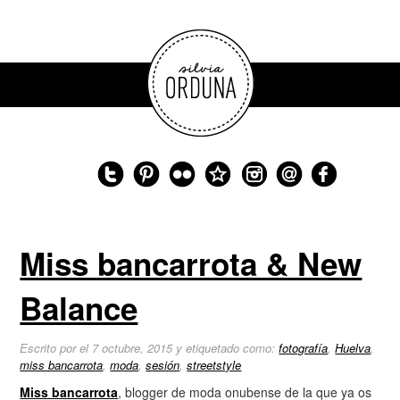
Miss bancarrota & New
Balance
Escrito por el 7 octubre, 2015 y etiquetado como:
fotografía
,
Huelva
,
miss bancarrota
,
moda
,
sesión
,
streetstyle
Miss bancarrota
, blogger de moda onubense de la que ya os