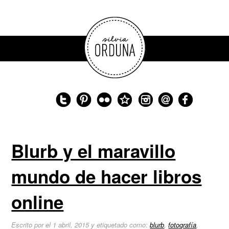
Blurb y el maravillo
mundo de hacer libros
online
Escrito por el 1 abril, 2015 y etiquetado como:
blurb
,
fotografía
,