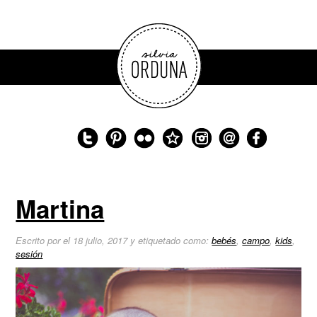
Martina
Escrito por el 18 julio, 2017 y etiquetado como:
bebés
,
campo
,
kids
,
sesión