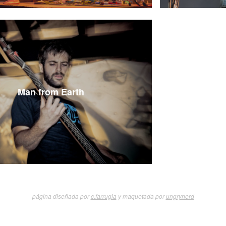
Man from Earth
página diseñada por
c.farrugia
y maquetada por
ungrynerd